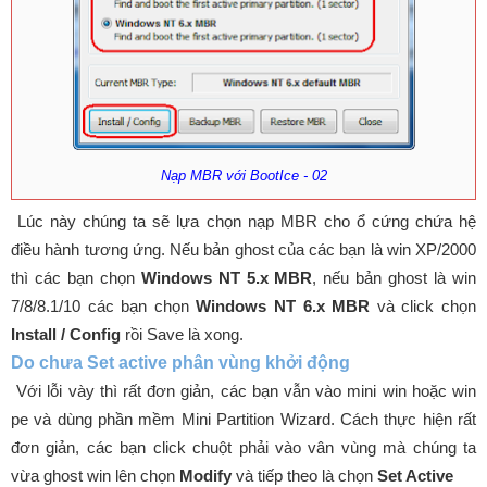
Nạp MBR với BootIce - 02
Lúc này chúng ta sẽ lựa chọn nạp MBR cho ổ cứng chứa hệ
điều hành tương ứng. Nếu bản ghost của các bạn là win XP/2000
thì các bạn chọn
Windows NT 5.x MBR
, nếu bản ghost là win
7/8/8.1/10 các bạn chọn
Windows NT 6.x MBR
và click chọn
Install / Config
rồi Save là xong.
Do chưa Set active phân vùng khởi động
Với lỗi vày thì rất đơn giản, các bạn vẫn vào mini win hoặc win
pe và dùng phần mềm Mini Partition Wizard. Cách thực hiện rất
đơn giản, các bạn click chuột phải vào vân vùng mà chúng ta
vừa ghost win lên chọn
Modify
và tiếp theo là chọn
Set Active