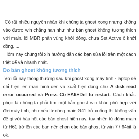
Có rất nhiều nguyên nhân khi chúng ta ghost xong nhưng không
vào được win chẳng hạn như như bản ghost không tương thích
với main, lỗi MBR phân vùng khởi động, chưa Set Active ổ khởi
động, ...
Hôm nay chúng tôi xin hướng dẫn các bạn sửa lỗi trên một cách
triệt để và nhanh nhất.
Do bản ghost không tương thích
Với lỗi này thông thường sau khi ghost xong máy tính -
laptop
sẽ
chỉ hiện lên màn hình đen và xuất hiện dòng chữ
A disk read
error occurred
và
Press Ctrl+Alt+Del to restart
. Cách khắc
phục là chúng ta phải tìm một bản
ghost win
khác phù hợp với
đời máy tính, như nếu từ dòng main G41 trở xuống thì không vấn
đề gì với hầu hết các bản ghost hiện nay, tuy nhiên từ dòng main
từ H61 trở lên các bạn nên chọn các bản ghost từ win 7 / 64bit là
ok.