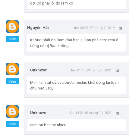
đơ. Có phải lỗi do ram ko
Nguyễn Hải
lúc 08:35 27 tháng 7, 2019
Balas
Không phải do Ram đâu bạn ạ. Bạn phải test xem ổ
cứng có bị Bad không.
Unknown
lúc 01:16 29 tháng 4, 2021
Balas
Mình làm tất cả các bước trên,lúc khởi động lại toàn
chui vào usb,
Unknown
lúc 13:34 15 tháng 10, 2021
Balas
cam on ban rat nhieu