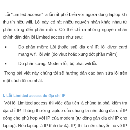
Lỗi "Limited access" là lỗi rất phổ biến với người dùng laptop khi
thu tín hiệu wifi. Lỗi này có rất nhiều nguyên nhân khác nhau từ
phần cứng đến phần mềm. Có thể chỉ ra những nguyên nhân
chính dẫn đến lỗi Limited access như sau:
Do phần mềm: Lỗi (hoặc sai) địa chỉ IP, lỗi diver card
mạng wifi, lỗi win (do virut hoặc xung đột phần mềm)
Do phần cứng: Modem lỗi, bộ phát wifi lỗi.
Trong bài viết này chúng tôi sẽ hướng dẫn các bạn sửa lỗi trên
một cách tối ưu nhất.
I. Lỗi Limitted access do địa chỉ IP
Với lỗi Limitted access thì việc đầu tiên là chúng ta phải kiểm tra
địa chỉ IP. Thông thường laptop của chúng ta nên dùng địa chỉ IP
động cho phù hợp với IP của modem (tự động gán địa chỉ IP cho
laptop). Nếu laptop là IP tĩnh (tự đặt IP) thì ta nên chuyển nó về IP