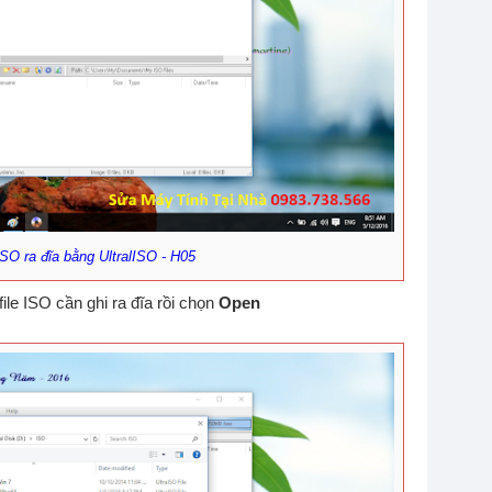
 ISO ra đĩa bằng UltralISO - H05
ile ISO cần ghi ra đĩa rồi chọn
Open