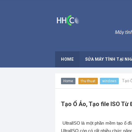
HOME
SỬA MÁY TÍNH TẠI NH
Tạo Ổ
Home
thu thuat
windows
Tạo Ổ Ảo, Tạo file ISO Từ Đ
UltralISO là một phần mềm tạo ổ đĩa
UltralISO còn có rất nhiều chức năng 