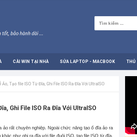
À
CÀI WIN TẠI NHÀ
SỬA LAPTOP - MACBOOK
THỦ 
 Ảo, Tạo file ISO Từ Đĩa, Ghi File ISO Ra Đĩa Với UltraISO
ĩa, Ghi File ISO Ra Đĩa Với UltraISO
 ảo rất chuyên nghiệp. Ngoài chức năng tạo ổ đĩa ảo ra
khác như ghi ra đĩa với file đuôi ISO, tạo file ISO từ đĩa,