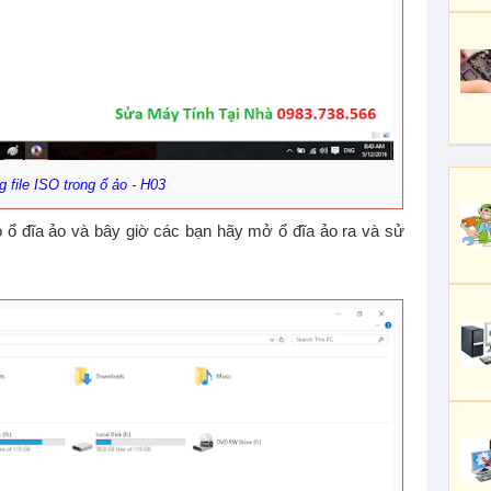
 file ISO trong ổ ảo - H03
o ổ đĩa ảo và bây giờ các bạn hãy mở ổ đĩa ảo ra và sử