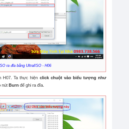
 ISO ra đĩa bằng UltralISO - H06
h H07. Ta thực hiện
click chuột vào biểu tượng như
o nút
Burn
để ghi ra đĩa.