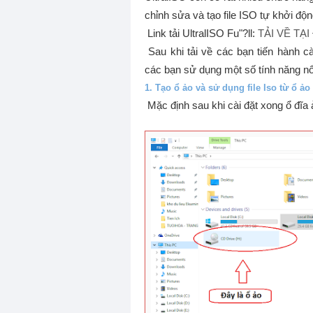
chỉnh sửa và tạo file ISO tự khởi động
Link tải UltralISO Fu"?ll:
TẢI VỀ TẠI
Sau khi tải về các bạn tiến hành c
các bạn sử dụng một số tính năng nổi
1. Tạo ổ ảo và sử dụng file Iso từ ổ ảo
Mặc định sau khi cài đặt xong ổ đĩa