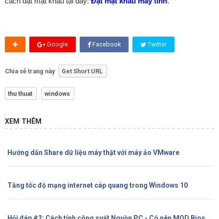
cách đặt mật khẩu tại đây:
Đặt mật khẩu máy tính
.
Google
Facebook
Twitter
Chia sẻ trang này
Get Short URL
thu thuat
windows
XEM THÊM
Hướng dẫn Share dữ liệu máy thật với máy ảo VMware
Tăng tốc độ mạng internet cáp quang trong Windows 10
Hỏi đáp #2: Cách tính công suất Nguồn PC - Có nên MOD Bios