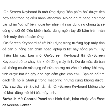
On-Screen Keyboard là một ứng dụng "bàn phím ảo" được tích
hợp sẵn trong hệ điều hành Windows. Nó có chức năng như một
bàn phím "cứng" bên ngoài tuy nhiên khi sử dụng nó chúng ta sẽ
dùng chuột để điều khiển hoặc dùng ngón tay để bấm trên màn
hình máy tính có cảm ứng.
On-Screen Keyboard sẽ rất hữu dụng trong trường hợp máy tính
để bàn bị hỏng bàn phím hoặc laptop bị liệt hay hỏng phím. Tuy
nhiên khi các bạn mở On-Screen Keyboard thì On-Screen
Keyboard sẽ tự chạy khi khởi động máy tính. Do đó mặc dù bạn
đã không muốn sử dụng nó nữa nhưng nó vẫn cứ chạy khi máy
tính được bật lên gây cho bạn cảm giác khó chịu. Bạn đã cố tìm
cách tắt nó ở Startup trong msconfig nhưng cũng không được.
Vậy sau đây sẽ là cách tắt hẳn On-Screen Keyboard không cho
nó khởi động mỗi khi bật máy tính.
Bước 1:
Mở
Control Panel
như hình dưới, bấm chuột vào
Ease
of Access Center