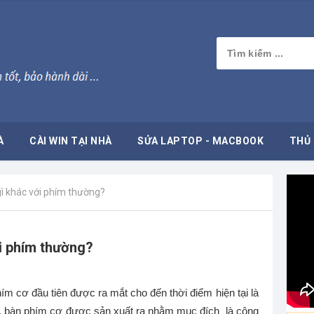
À
CÀI WIN TẠI NHÀ
SỬA LAPTOP - MACBOOK
THỦ 
ì khác với phím thường?
i phím thường?
ím cơ đầu tiên được ra mắt cho đến thời điểm hiện tại là
a, bàn phím cơ được sản xuất ra nhằm mục đích là công