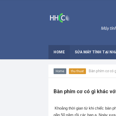
HOME
SỬA MÁY TÍNH TẠI NH
Bàn phím cơ có g
Home
thu thuat
Bàn phím cơ có gì khác vớ
Khoảng thời gian từ khi chiếc bàn ph
gần 50 năm rồi các bạn ạ. Ngày xư