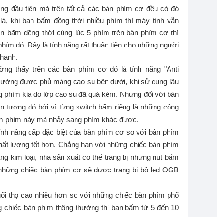
ng đầu tiên mà trên tất cả các bàn phím cơ đều có đó
 là, khi bạn bấm đồng thời nhiều phím thì máy tính vẫn
ạn bấm đồng thời cùng lúc 5 phím trên bàn phím cơ thì
phím đó. Đây là tính năng rất thuận tiện cho những người
nhanh.
g thấy trên các bàn phím cơ đó là tính năng "Anti
thường được phủ màng cao su bên dưới, khi sử dụng lâu
 phím kia do lớp cao su đã quá kém. Nhưng đối với bàn
ện tượng đó bởi vì từng switch bấm riêng là những công
 bấm phím này mà nhảy sang phím khác được.
ỉnh nâng cấp đặc biệt của bàn phím cơ so với bàn phím
chất lượng tốt hơn. Chẳng hạn với những chiếc bàn phím
g kim loại, nhà sản xuất có thể trang bị những nút bấm
những chiếc bàn phím cơ sẽ được trang bị bộ led OGB
uổi thọ cao nhiều hơn so với những chiếc bàn phím phổ
g chiếc bàn phím thông thường thì bạn bấm từ 5 đến 10