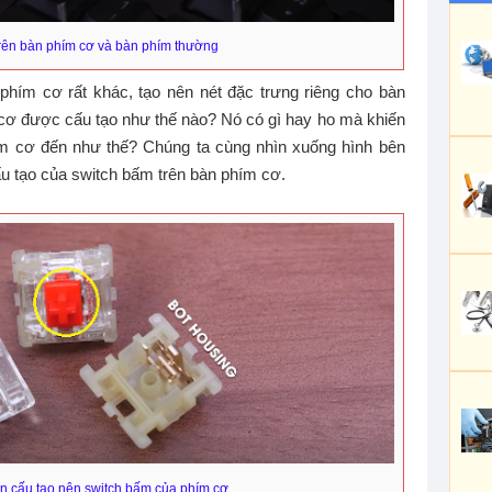
rên bàn phím cơ và bàn phím thường
hím cơ rất khác, tạo nên nét đặc trưng riêng cho bàn
cơ được cấu tạo như thế nào? Nó có gì hay ho mà khiến
m cơ đến như thế? Chúng ta cùng nhìn xuống hình bên
u tạo của switch bấm trên bàn phím cơ.
n cấu tạo nên switch bấm của phím cơ