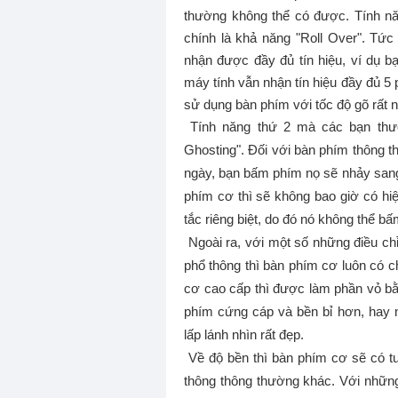
thường không thể có được. Tính nă
chính là khả năng "Roll Over". Tức
nhận được đầy đủ tín hiệu, ví dụ b
máy tính vẫn nhận tín hiệu đầy đủ 5 
sử dụng bàn phím với tốc độ gõ rất 
Tính năng thứ 2 mà các bạn thườn
Ghosting". Đối với bàn phím thông 
ngày, bạn bấm phím nọ sẽ nhảy sang
phím cơ thì sẽ không bao giờ có hi
tắc riêng biệt, do đó nó không thể
Ngoài ra, với một số những điều ch
phổ thông thì bàn phím cơ luôn có 
cơ cao cấp thì được làm phần vỏ bằn
phím cứng cáp và bền bỉ hơn, hay 
lấp lánh nhìn rất đẹp.
Về độ bền thì bàn phím cơ sẽ có t
thông thông thường khác. Với nhữn